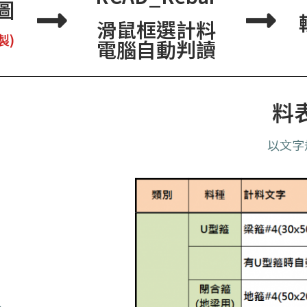
圖
滑鼠框選計料
製)
電腦自動判讀
料
以文字
果