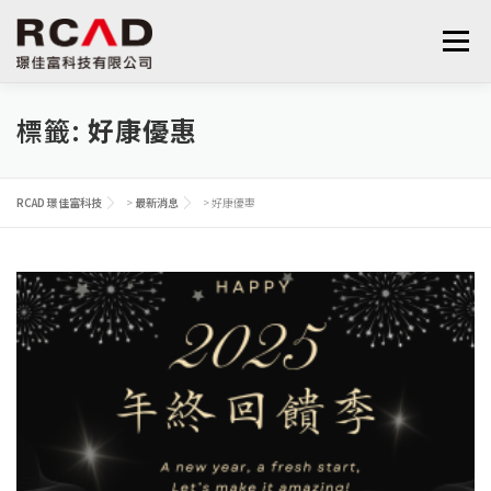
跳
至
選單
主
要
內
標籤:
好康優惠
最新消息
軟體產品
算量服務
下載
容
RCAD 璟佳富科技
>
最新消息
>
好康優惠
支援與學習
關於我們
聯絡我們
鋼筋學堂