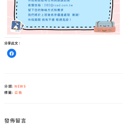
分享此文：
按
一
下
以
分
享
至
F
a
c
分類:
NEWS
e
b
標籤:
公告
o
o
k
(
在
新
視
窗
發佈留言
中
開