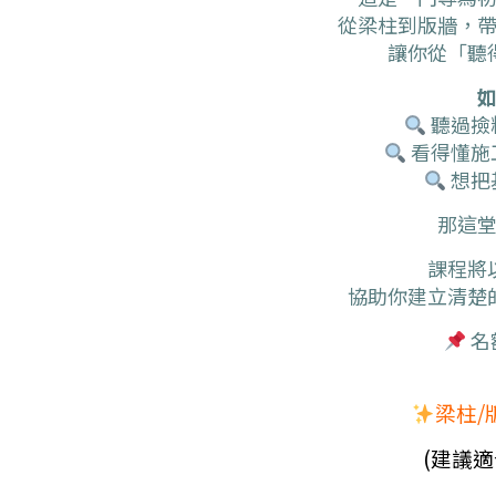
從梁柱到版牆，
讓你從「聽
聽過撿
看得懂施
想把
那這
課程將
協助你建立清楚
名
梁柱/
(建議