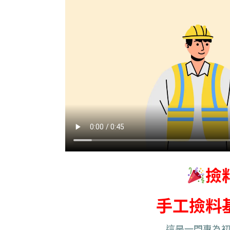
撿
手工撿料
這是一門專為