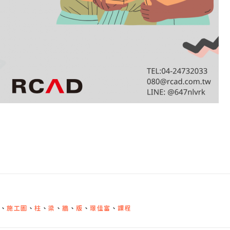
、
施工圖
、
柱
、
梁
、
牆
、
版
、
璟佳富
、
課程