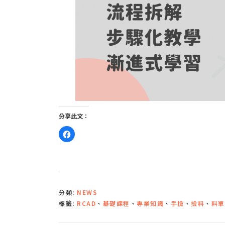
分享此文：
按
一
下
以
分
享
至
F
a
c
分類:
NEWS
e
b
標籤:
RCAD
、
基礎課程
、
專業知識
、
手撿
、
撿料
、
料單
o
o
k
(