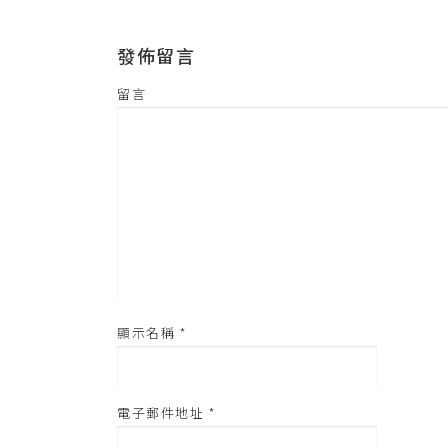
在
新
視
窗
發佈留言
中
開
啟
)
留言
顯示名稱
*
電子郵件地址
*