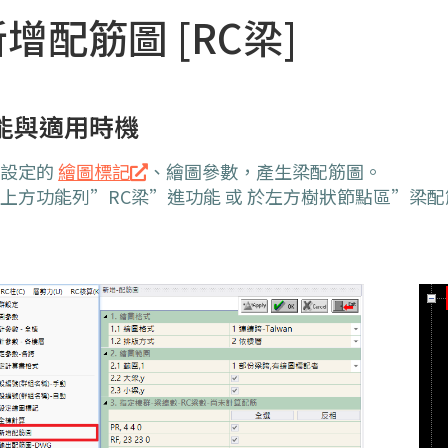
新增配筋圖 [RC梁]
能與適用時機
所設定的
繪圖標記
、繪圖參數，產生梁配筋圖。
上方功能列”RC梁”進功能 或 於左方樹狀節點區”梁