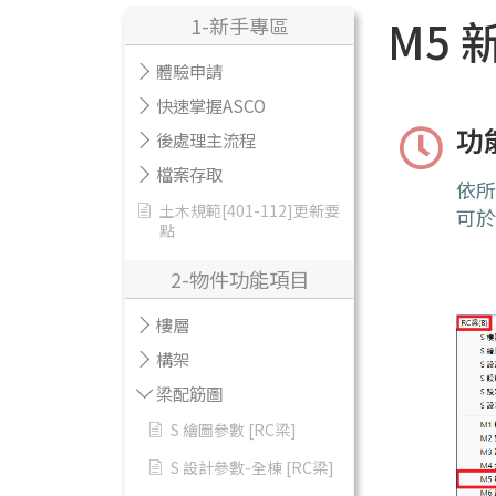
M5 
1-新手專區
體驗申請
快速掌握ASCO
功
後處理主流程
檔案存取
依
土木規範[401-112]更新要
可於
點
2-物件功能項目
樓層
構架
梁配筋圖
S 繪圖參數 [RC梁]
S 設計參數-全棟 [RC梁]