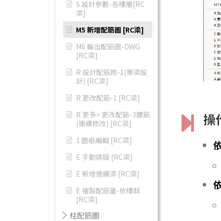
S 設計參數-各樓層[RC
梁]
M5 新增配筋圖 [RC梁]
M6 輸出配筋圖-DWG
[RC梁]
R 設計配筋跨-1(單梁設
計) [RC梁]
R 更改配筋-1 [RC梁]
R 更多> 更改配筋-3腰筋
操
(連續修改) [RC梁]
1 圖紙編輯 [RC梁]
E 手動排版 [RC梁]
E 新增連續梁 [RC梁]
E 複製配筋量-依樓群
[RC梁]
柱配筋圖