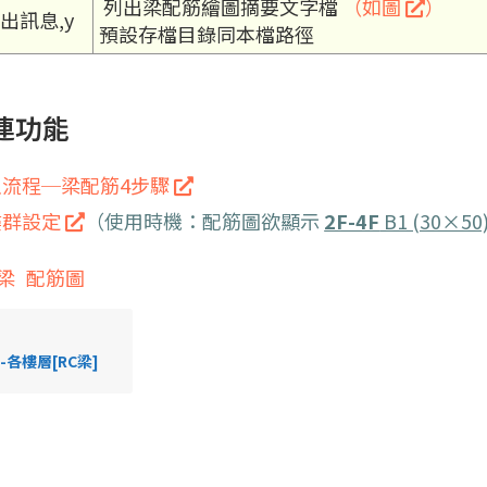
列出梁配筋繪圖摘要文字檔
（如圖
）
出訊息,y
預設存檔目錄同本檔路徑
連功能
主流程─梁配筋4步驟
樓群設定
（使用時機：配筋圖欲顯示
2F-4F
B1 (30×50
梁
配筋圖
-各樓層[RC梁]