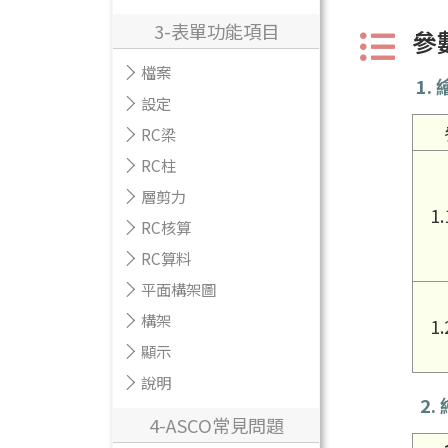
3-表單功能項目
參
檔案
1.
設定
RC梁
RC柱
層剪力
1.
RC核算
RC算料
平面構架圖
構架
1.
顯示
說明
2
.
4-ASCO常見問題