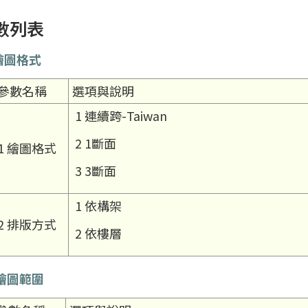
數列表
 繪圖格式
參數名稱
選項與說明
1 連續跨-Taiwan
2 1斷面
1 繪圖格式
3 3斷面
1 依構架
2 排版方式
2 依樓層
 繪圖範圍