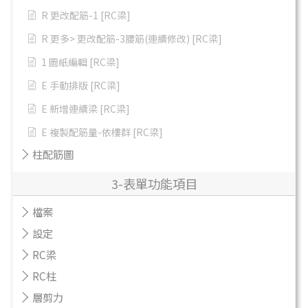
R 更改配筋-1 [RC梁]
R 更多> 更改配筋-3腰筋(連續修改) [RC梁]
1 圖紙編輯 [RC梁]
E 手動排版 [RC梁]
E 新增連續梁 [RC梁]
E 複製配筋量-依樓群 [RC梁]
柱配筋圖
3-表單功能項目
檔案
設定
RC梁
RC柱
層剪力