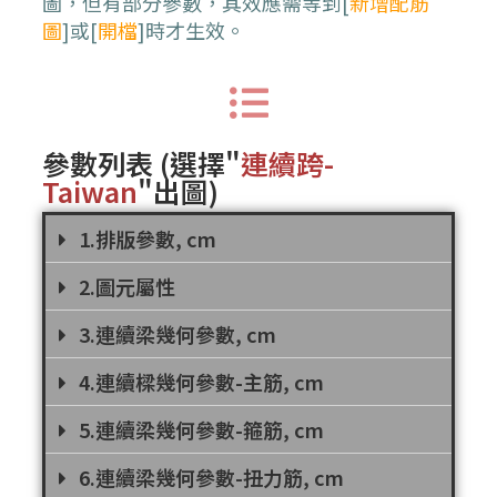
圖
，但有部分參數，其效應需等到
[
新增
配筋
圖
]
或
[
開檔
]
時才生效。
參數列表
(選擇"
連續跨-
Taiwan
"出圖
)
1.排版參數, cm
2.圖元屬性
3.連續梁幾何參數, cm
4.連續樑幾何參數-主筋, cm
5.連續梁幾何參數-箍筋, cm
6.連續梁幾何參數-扭力筋, cm