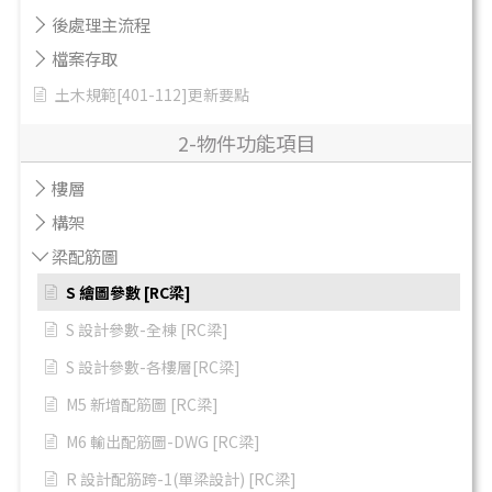
後處理主流程
檔案存取
土木規範[401-112]更新要點
2-物件功能項目
樓層
構架
梁配筋圖
S 繪圖參數 [RC梁]
S 設計參數-全棟 [RC梁]
S 設計參數-各樓層[RC梁]
M5 新增配筋圖 [RC梁]
M6 輸出配筋圖-DWG [RC梁]
R 設計配筋跨-1(單梁設計) [RC梁]