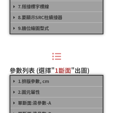
7.搭接標字標線
8.要顯示SRC柱續接器
9.牆位繪圖型式
參數列表
(選擇"
1斷面
"出圖
)
1.排版參數, cm
2.圖元屬性
單斷面:梁參數-A