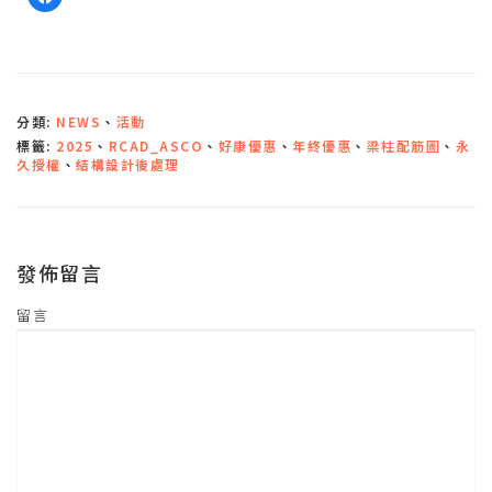
一
下
以
分
享
至
F
a
c
分類:
NEWS
、
活動
e
b
標籤:
2025
、
RCAD_ASCO
、
好康優惠
、
年終優惠
、
梁柱配筋圖
、
永
o
o
久授權
、
結構設計後處理
k
(
在
新
視
窗
中
發佈留言
開
啟
)
留言