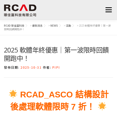
選單
RCAD 璟佳富科技
>
最新消息
>
NEWS
>
活動
>
2025 軟體年終優惠｜第一波
限時回饋開跑中！
最新消息
軟體產品
算量服務
下載
2025 軟體年終優惠｜第一波限時回饋
支援與學習
關於我們
聯絡我們
鋼筋學堂
開跑中！
發佈日期:
2025-10-31
作者:
PIPI
 RCAD_ASCO 結構設計
後處理軟體限時 7 折！ 