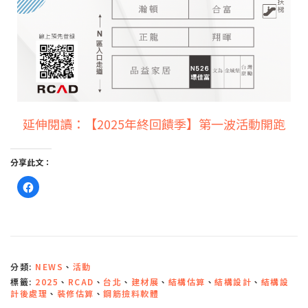
延伸閱讀：【2025年終回饋季】第一波活動開跑
分享此文：
按
一
下
以
分
享
至
F
a
c
分類:
NEWS
、
活動
e
b
標籤:
2025
、
RCAD
、
台北
、
建材展
、
結構估算
、
結構設計
、
結構設
o
o
計後處理
、
裝修估算
、
鋼筋撿料軟體
k