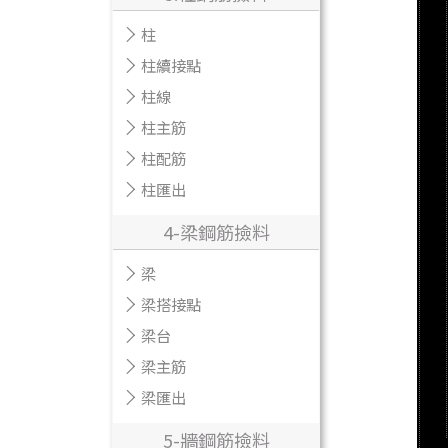
柱
柱續接點
柱線
柱主筋
柱配筋
柱匯出
4-梁鋼筋撿料
梁
梁搭接點
梁台
梁主筋
梁匯出
5-牆鋼筋撿料