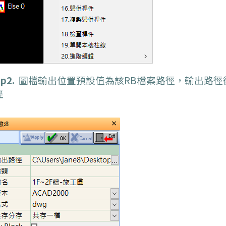
p2.
圖檔輸出位置預設值為該RB檔案路徑，輸出路徑
徑