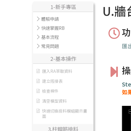
U.
1-新手專區
體驗申請
快速掌握RB
功
基本流程
匯
常見問題
2-基本操作
操
匯入RA萃取資料
建立搭接表
Ste
如
檢查桿件
清空模型資料
快速切換撿料模組顯示畫
面
3.柱鋼筋撿料