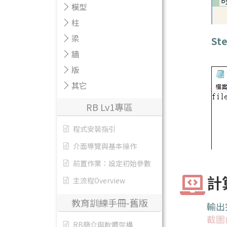
模型
柱
梁
Ste
牆
版
其它
RB Lv1專區
程式安裝指引
介面導覽與基本操作
前置作業：設定初始參數
計
主流程Overview
教育訓練手冊-舊版
輸出
截圖
RB簡介與軟體架構