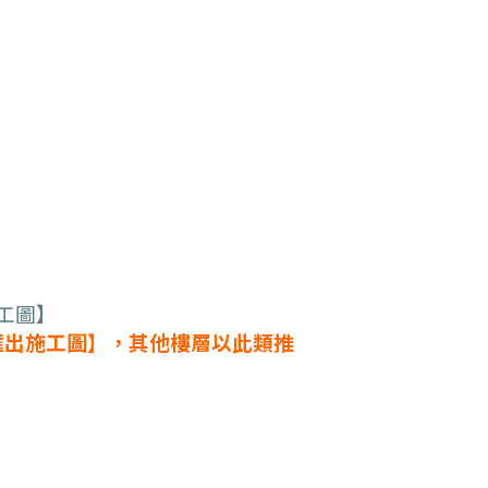
工圖】
-匯出施工圖】，其他樓層以此類推