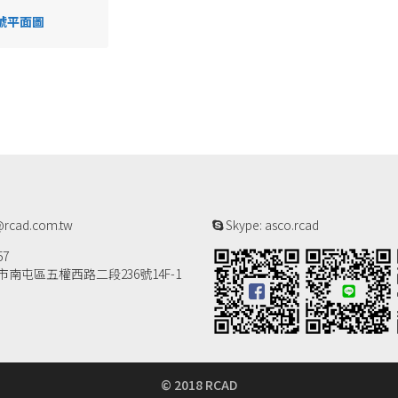
號平面圖
rcad.com.tw
Skype: asco.rcad
57
南屯區五權西路二段236號14F-1
© 2018 RCAD