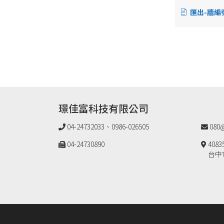
匯出-牆編
璟佳富科技有限公司
04-24732033、0986-026505
080@
04-24730890
4083
台中市