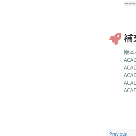
補
版本
ACA
ACA
ACA
ACA
ACA
Previous