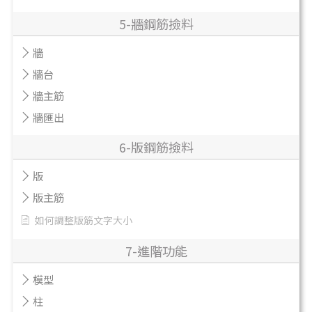
5-牆鋼筋撿料
牆
牆台
牆主筋
牆匯出
6-版鋼筋撿料
版
版主筋
如何調整版筋文字大小
7-進階功能
模型
柱