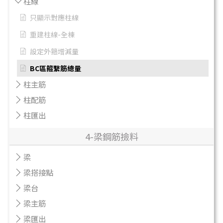
柱線
只顯示對應柱線
重建柱線-全棟
設定外箍增減量
BC區箍繫筋總量
柱主筋
柱配筋
柱匯出
4-梁鋼筋撿料
梁
梁搭接點
梁台
梁主筋
梁匯出