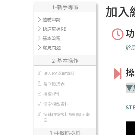
加入
1-新手專區
體驗申請
快速掌握RB
功
基本流程
於
常見問題
2-基本操作
操
匯入RA萃取資料
建立搭接表
▼
檢查桿件
清空模型資料
STE
快速切換撿料模組顯示畫
面
3.柱鋼筋撿料