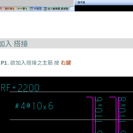
加入 搭接
P1.
欲加入搭接之主筋 按
右鍵