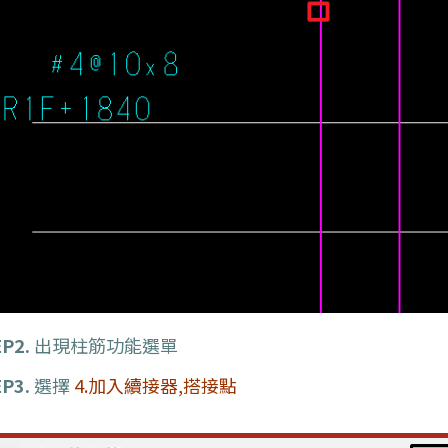
P2.
出現柱筋功能選單
P3.
選擇
4.加入續接器,搭接點