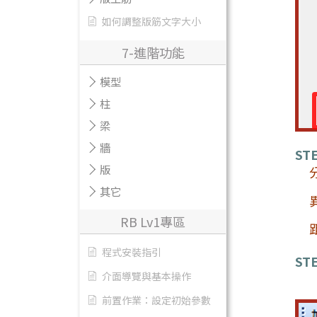
如何調整版筋文字大小
7-進階功能
模型
柱
梁
牆
STE
版
其它
RB Lv1專區
程式安裝指引
STE
介面導覽與基本操作
前置作業：設定初始參數