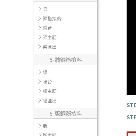
梁
梁搭接點
梁台
梁主筋
梁匯出
5-牆鋼筋撿料
牆
牆台
牆主筋
牆匯出
STE
6-版鋼筋撿料
STE
版
版主筋