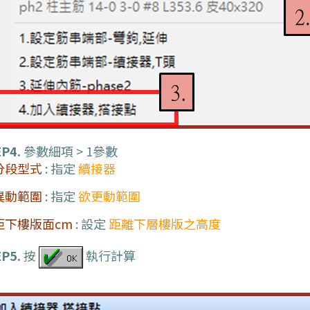
P4.
參數細項 > 1參數
分段型式
: 指定
續接器
異動範圍
: 指定
欲更動範圍
距下樓版面cm
: 設定
距離下層樓版之高度
P5.
按
執行計算