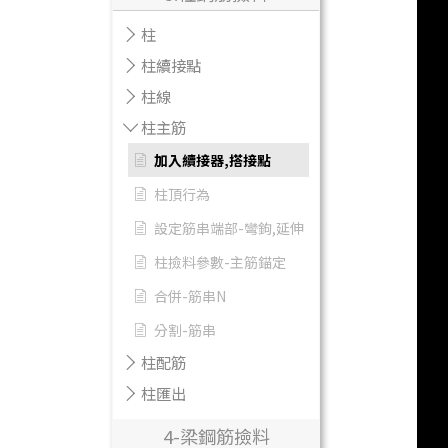
柱
柱續接點
柱線
柱主筋
加入續接器,搭接點
柱頂行為
設定筋串端部-彎鉤,延伸
柱撿料參數-主筋錨定
合併-筋串N
分割-筋串
柱配筋
柱匯出
4-梁鋼筋撿料