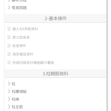
常見問題
2-基本操作
匯入RA萃取資料
建立搭接表
檢查桿件
清空模型資料
快速切換撿料模組顯示畫面
3.柱鋼筋撿料
柱
柱續接點
柱線
柱主筋