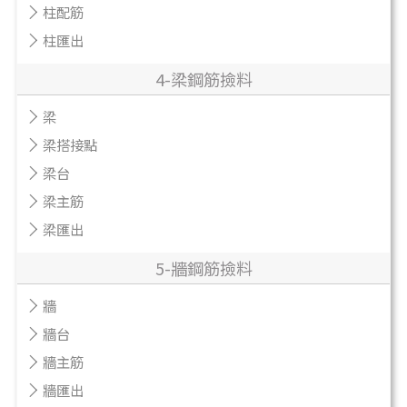
柱配筋
柱匯出
4-梁鋼筋撿料
梁
梁搭接點
梁台
梁主筋
梁匯出
5-牆鋼筋撿料
牆
牆台
牆主筋
牆匯出