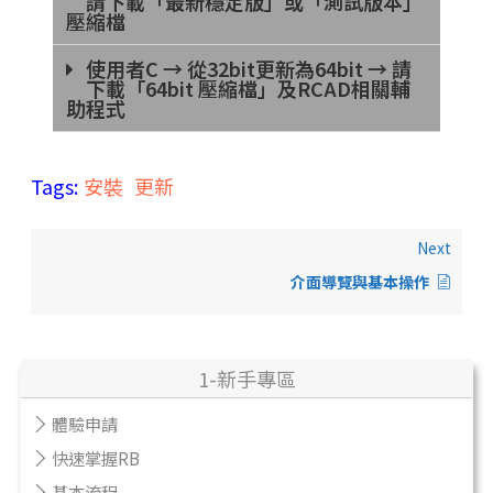
請下載「最新穩定版」或「測試版本」
壓縮檔
使用者C → 從32bit更新為64bit → 請
下載「64bit 壓縮檔」及RCAD相關輔
助程式
Tags:
安裝
更新
Next
介面導覽與基本操作
1-新手專區
體驗申請
快速掌握RB
基本流程