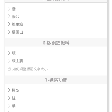
牆
牆台
牆主筋
牆匯出
6-版鋼筋撿料
版
版主筋
如何調整版筋文字大小
7-進階功能
模型
柱
梁