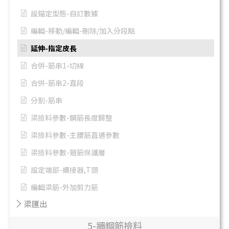
設錨定型態-自訂數據
編輯-移動/編輯-刪除/加入分段點
延伸-指定皮長
合併-筋串1-切線
合併-筋串2-直段
分割-筋串
梁撿料參數-鋼筋長度歸整
梁撿料參數-主腰筋直通參數
梁撿料參數-箍筋保護層
設定端部-續接器,T頭
編輯梁筋-外加剪力筋
梁匯出
5-牆鋼筋撿料