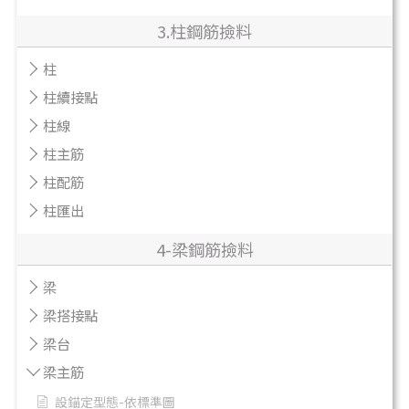
3.柱鋼筋撿料
柱
柱續接點
柱線
柱主筋
柱配筋
柱匯出
4-梁鋼筋撿料
梁
梁搭接點
梁台
梁主筋
設錨定型態-依標準圖