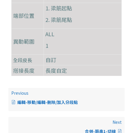
1. 梁筋起點
端部位置
2. 梁筋尾點
ALL
異動範圍
1
自訂
全段皮長
搭接長度
長度自定
Previous
編輯-移動/編輯-刪除/加入分段點
Next
合併-筋串1-切線