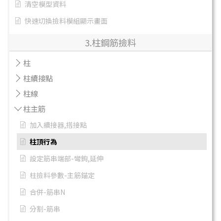
清空模型資料
快速切換撿料模組顯示畫面
3.柱鋼筋撿料
柱
柱續接點
柱線
柱主筋
加入續接器,搭接點
柱頂行為
設定筋串端部-彎鉤,延伸
柱撿料參數-主筋錨定
合併-筋串N
分割-筋串