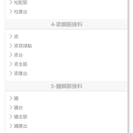
柱配筋
柱匯出
4-梁鋼筋撿料
梁
梁搭接點
梁台
梁主筋
梁匯出
5-牆鋼筋撿料
牆
牆台
牆主筋
牆匯出