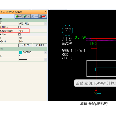
編輯-分段(牆主筋)