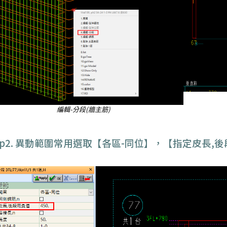
編輯-分段(牆主筋)
tep2. 異動範圍常用選取【各區-同位】，【指定皮長