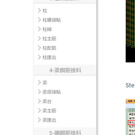
柱
柱續接點
柱線
柱主筋
柱配筋
柱匯出
4-梁鋼筋撿料
梁
S
梁搭接點
梁台
梁主筋
梁匯出
5-牆鋼筋撿料