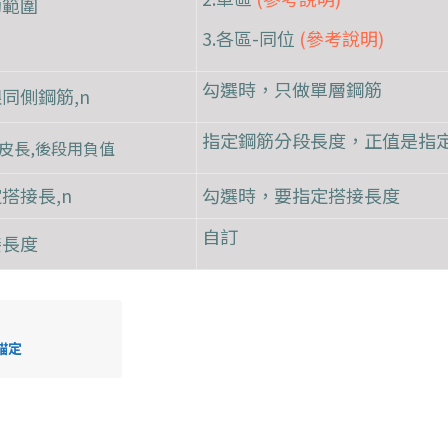
動範圍
3.各區-同位
(參考說明)
勾選時，只做單層鋼筋
同側鋼筋,n
指定鋼筋分段長度，正值是指
皮長,後段用負值
搭接長,n
勾選時，要指定搭接長度
自訂
接長度
錨定