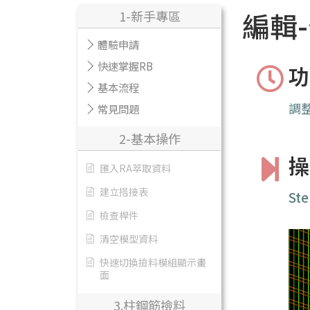
編輯
1-新手專區
體驗申請
快速掌握RB
功
基本流程
調
常見問題
2-基本操作
操
匯入RA萃取資料
建立搭接表
Ste
檢查桿件
清空模型資料
快速切換撿料模組顯示畫
面
3.柱鋼筋撿料