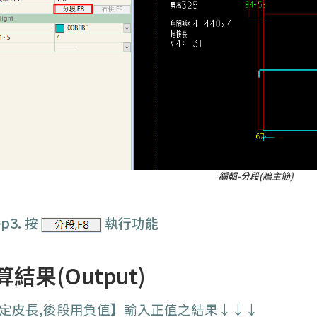
編輯-分段(牆主筋)
ep3.
按
執行功能
算結果(Output)
定皮長,後段用負值】輸入正值之結果↓↓↓