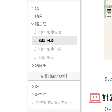
牆
牆台
牆主筋
編輯-延伸錨定
編輯-分段
編輯-延伸立筋
編輯-調長
牆匯出
6-版鋼筋撿料
St
版
版主筋
計
如何調整版筋文字大小
【指