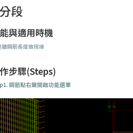
-分段
能與適用時機
整牆鋼筋長度做搭接
作步驟(Steps)
p1.
鋼筋點右鍵開啟功能選單