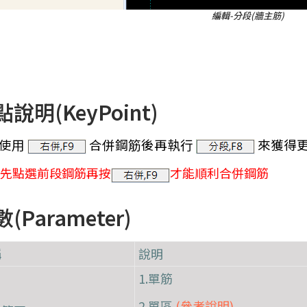
編輯-分段(牆主筋)
說明(KeyPoint)
使用
合併鋼筋
後再執行
來
獲得
需先點選前段鋼筋再按
才能順利合併鋼筋
(Parameter)
稱
說明
1.單筋
2.單區
(參考說明)