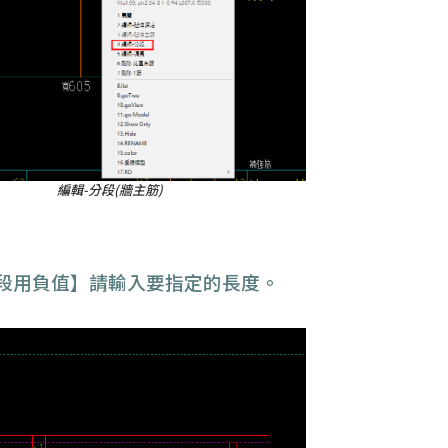
編輯-分段(牆主筋)
,後段用負值】請輸入要指定的長度。