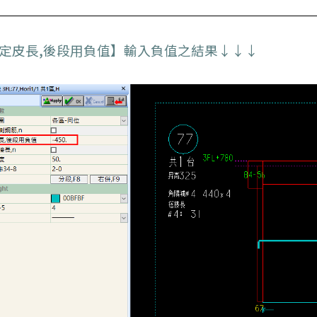
定皮長,後段用負值】輸入負值之結果↓↓↓