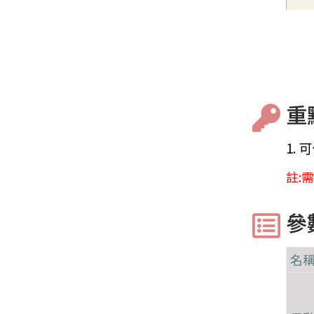
重點
1.
可
註:
參數
名