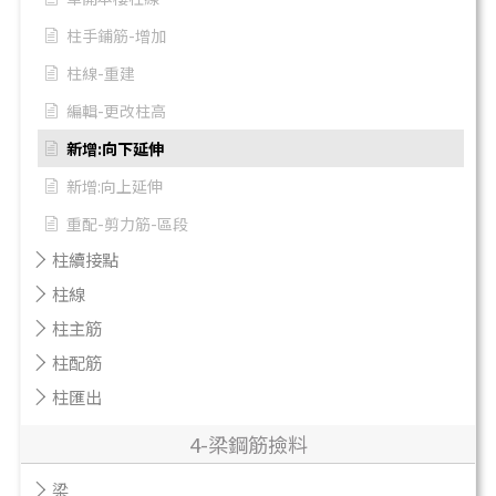
柱手鋪筋-增加
柱線-重建
編輯-更改柱高
新增:向下延伸
新增:向上延伸
重配-剪力筋-區段
柱續接點
柱線
柱主筋
柱配筋
柱匯出
4-梁鋼筋撿料
梁