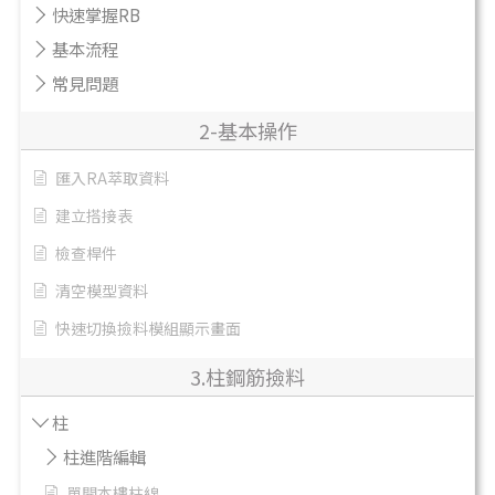
快速掌握RB
基本流程
常見問題
2-基本操作
匯入RA萃取資料
建立搭接表
檢查桿件
清空模型資料
快速切換撿料模組顯示畫面
3.柱鋼筋撿料
柱
柱進階編輯
單開本樓柱線