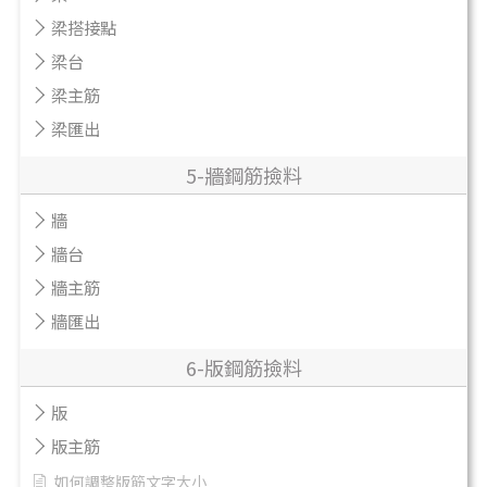
梁搭接點
梁台
梁主筋
梁匯出
5-牆鋼筋撿料
牆
牆台
牆主筋
牆匯出
6-版鋼筋撿料
版
版主筋
如何調整版筋文字大小