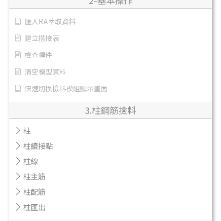
2-基本操作
匯入RA萃取資料
建立搭接表
檢查桿件
清空模型資料
快速切換撿料模組顯示畫面
3.柱鋼筋撿料
柱
柱續接點
柱線
柱主筋
柱配筋
柱匯出