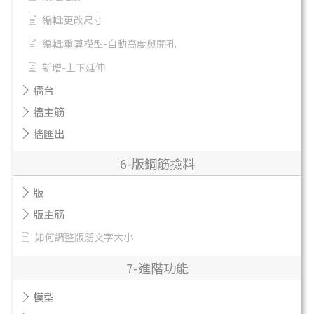
編輯:更改尺寸
編輯:重算模型-自動高度與開孔
新增-上下延伸
牆台
牆主筋
牆匯出
6-版鋼筋撿料
版
版主筋
如何調整版筋文字大小
7-進階功能
模型