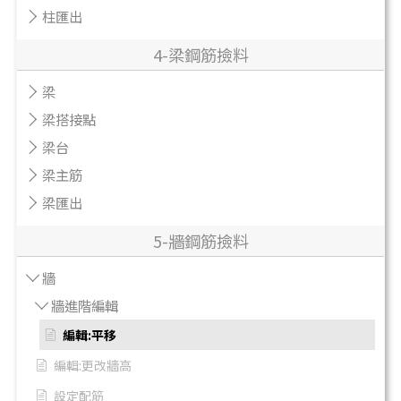
柱匯出
4-梁鋼筋撿料
梁
梁搭接點
梁台
梁主筋
梁匯出
5-牆鋼筋撿料
牆
牆進階編輯
編輯:平移
編輯:更改牆高
設定配筋