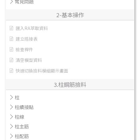
常見問題
2-基本操作
匯入RA萃取資料
建立搭接表
檢查桿件
清空模型資料
快速切換撿料模組顯示畫面
3.柱鋼筋撿料
柱
柱續接點
柱線
柱主筋
柱配筋