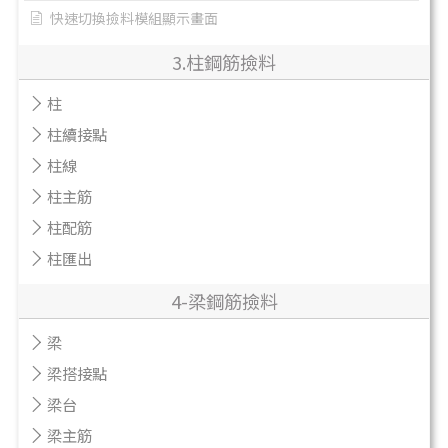
快速切換撿料模組顯示畫面
3.柱鋼筋撿料
柱
柱續接點
柱線
柱主筋
柱配筋
柱匯出
4-梁鋼筋撿料
梁
梁搭接點
梁台
梁主筋