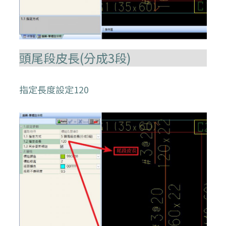
頭尾段皮長(分成3段)
指定長度設定120