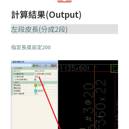
計算結果(Output)
左段皮長(分成2段)
指定長度設定200