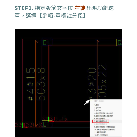
STEP1.
指定版筋文字按
右鍵
出現功能選
單，選擇【編輯-單標註分段】