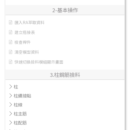
2-基本操作
匯入RA萃取資料
建立搭接表
檢查桿件
清空模型資料
快速切換撿料模組顯示畫面
3.柱鋼筋撿料
柱
柱續接點
柱線
柱主筋
柱配筋