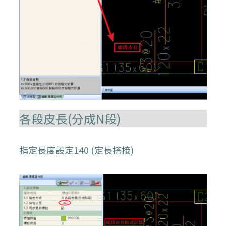
各段皮長(分成N段)
指定長度設定140 (定長搭接)