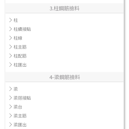
3.柱鋼筋撿料
柱
柱續接點
柱線
柱主筋
柱配筋
柱匯出
4-梁鋼筋撿料
梁
梁搭接點
梁台
梁主筋
梁匯出