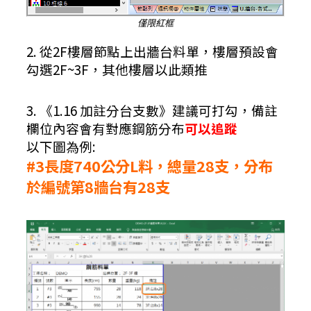
僅限紅框
2. 從2F樓層節點上出牆台料單，樓層預設會
勾選2F~3F，其他樓層以此類推
3. 《1.16 加註分台支數》建議可打勾，備註
欄位內容會有對應鋼筋分布
可以追蹤
以下圖為例:
#3長度740公分L料，總量28支，分布
於編號第8牆台有28支