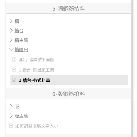
5-牆鋼筋撿料
牆
牆台
牆主筋
牆匯出
匯出-牆編號平面圖
U.牆台-匯出施工圖
U.牆台-各式料單
6-版鋼筋撿料
版
版主筋
如何調整版筋文字大小