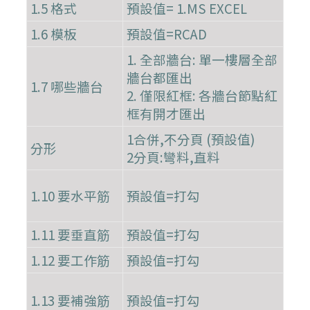
1.5 格式
預設值= 1.MS EXCEL
1.6 模板
預設值=RCAD
1. 全部牆台: 單一樓層全部
牆台都匯出
1.7 哪些牆台
2. 僅限紅框: 各牆台節點紅
框有開才匯出
1合併,不分頁 (預設值)
分形
2分頁:彎料,直料
1.10 要水平筋
預設值=打勾
1.11 要垂直筋
預設值=打勾
1.12 要工作筋
預設值=打勾
1.13 要補強筋
預設值=打勾