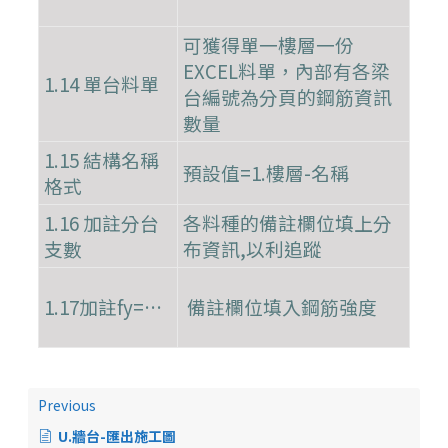
可獲得單一樓層一份
EXCEL料單，內部有各梁
1.14 單台料單
台編號為分頁的鋼筋資訊
數量
1.15 結構名稱
預設值=1.樓層-名稱
格式
1.16 加註分台
各料種的備註欄位填上分
支數
布資訊,以利追蹤
1.17加註fy=…
備註欄位填入鋼筋強度
Previous
U.牆台-匯出施工圖