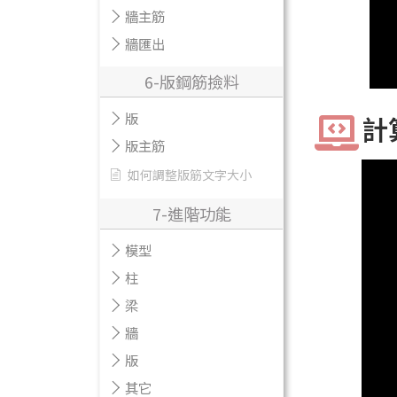
牆主筋
牆匯出
6-版鋼筋撿料
版
計
版主筋
如何調整版筋文字大小
7-進階功能
模型
柱
梁
牆
版
其它