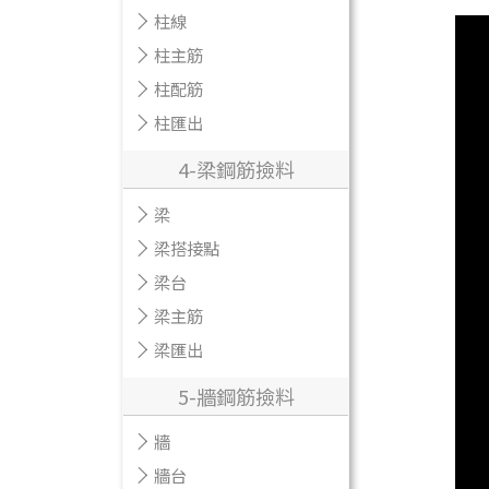
柱線
柱主筋
柱配筋
柱匯出
4-梁鋼筋撿料
梁
梁搭接點
梁台
梁主筋
梁匯出
5-牆鋼筋撿料
牆
牆台