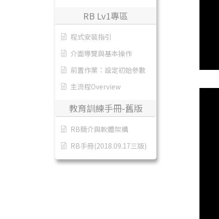
RB Lv1專區
程式安裝指引
介面導覽與基本操作
前置作業：設定初始參數
主流程Overview
教育訓練手冊-舊版
RB簡介與軟體架構
RB手冊(2018.09.17三版)