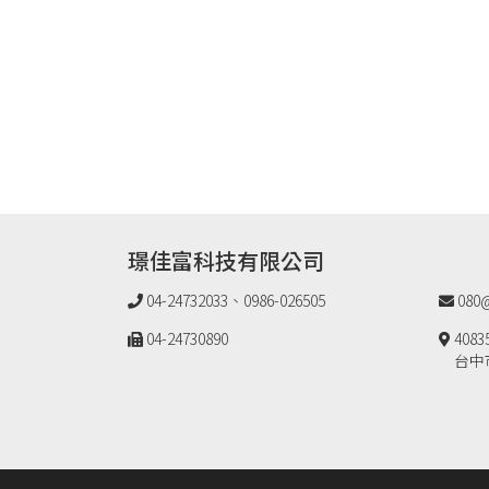
璟佳富科技有限公司
04-24732033、0986-026505
080@
04-24730890
4083
台中市