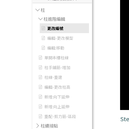
柱
柱進階編輯
更改編號
編輯-更改模型
編輯:移動
單開本樓柱線
柱手鋪筋-增加
柱線-重建
編輯-更改柱高
新增:向下延伸
新增:向上延伸
重配-剪力筋-區段
S
柱續接點