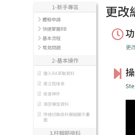
更改
1-新手專區
體驗申請
快速掌握RB
功
基本流程
更
常見問題
2-基本操作
操
匯入RA萃取資料
建立搭接表
St
檢查桿件
清空模型資料
快速切換撿料模組顯示畫
面
3.柱鋼筋撿料