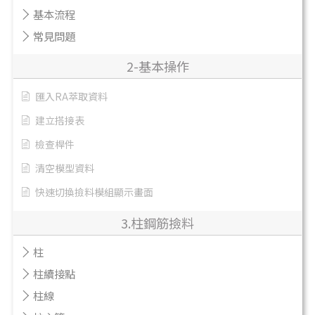
基本流程
常見問題
2-基本操作
匯入RA萃取資料
建立搭接表
檢查桿件
清空模型資料
快速切換撿料模組顯示畫面
3.柱鋼筋撿料
柱
柱續接點
柱線