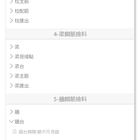
柱主筋
柱配筋
柱匯出
4-梁鋼筋撿料
梁
梁搭接點
梁台
梁主筋
梁匯出
5-牆鋼筋撿料
牆
牆台
牆台開關:顯示可見牆