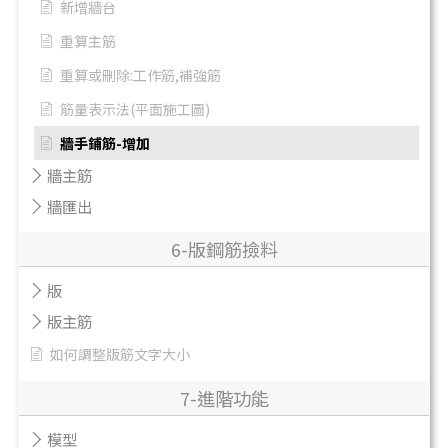
新增牆台
重算主筋
重算或刪除:工作筋,補強筋
筋量表示法(平面施工圖)
牆手鋪筋-增加
牆主筋
牆匯出
6-版鋼筋撿料
版
版主筋
如何調整版筋文字大小
7-進階功能
模型