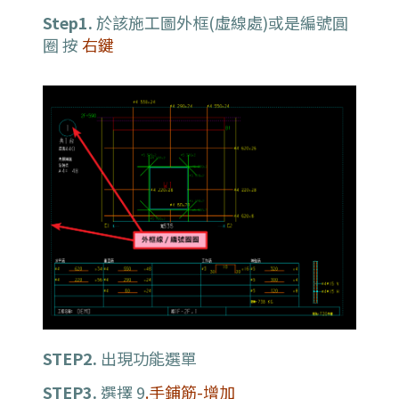
Step1.
於該施工圖外框(虛線處)或是編號圓
圈 按
右鍵
STEP2.
出現功能選單
STEP3.
選擇 9
.手鋪筋-增加